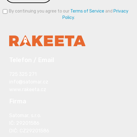
By continuing you agree to our
Terms of Service
and
Privacy
Policy
.
Telefon / Email
725 325 271
info@satomar.cz
www.rakeeta.cz
Firma
Satomar, s.r.o.
IČ: 29201586
DIČ: CZ29201586