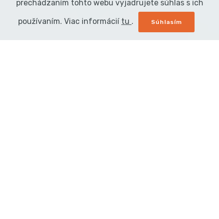
prechádzaním tohto webu vyjadrujete súhlas s ich
používaním. Viac informácií
tu
.
Rychlý tisk
Tiskárna je vybavena 58mm termálním
tiskovým modulem Seiko, který dokáže
chrlit účtenky rychlostí až 165 mm/s bez
jediného zaseknutí.