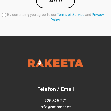
Odeslat
By continuing you agree to our
Terms of Service
and
Privacy
Policy
.
Telefon / Email
725 325 271
info@satomar.cz